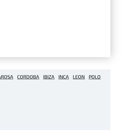
AROSA
CORDOBA
IBIZA
INCA
LEON
POLO