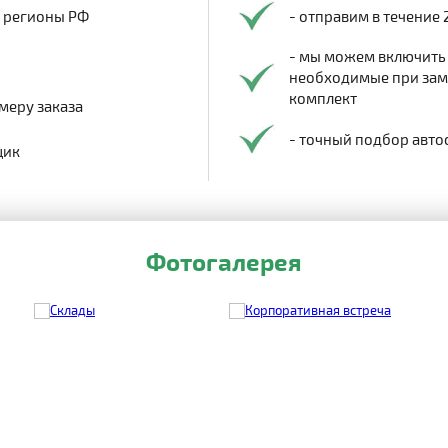
в регионы РФ
- отправим в течение 
- мы можем включить
необходимые при заме
комплект
меру заказа
- точный подбор авто
щик
Фотогалерея