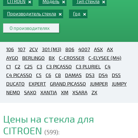
CITROEN
Модель
Тип стекла
Производитель стекла
Год
О производителях
106
107
2CV
301 (M3)
806
4007
ASX
AX
AYGO
BERLINGO
BX
C-CROSSER
C-ELYSEE (M4)
C1
C2
C25
C3
C3 PICASSO
C3 PLURIEL
C4
C4 PICASSO
C5
C6
C8
DAMAS
DS3
DS4
DS5
DUCATO
EXPERT
GRAND PICASSO
JUMPER
JUMPY
NEMO
SAXO
XANTIA
XM
XSARA
ZX
Цены на стекла для
CITROEN
(599):