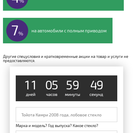
%
7
на автомобили с полным приводом
%
Другие спецусловия и кратковременные акции на товар и услуги не
предоставляются.
1
1
0
5
5
9
4
9
Марка и модель? Год выпуска? Какое стекло?