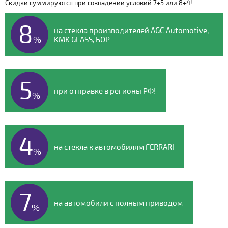
Скидки суммируются при совпадении условий 7+5 или 8+4!
Видео о компании
8
на стекла производителей AGC Automotive,
%
KMK GLASS, БОР
5
при отправке в регионы РФ!
%
4
на стекла к автомобилям FERRARI
%
7
на автомобили с полным приводом
%