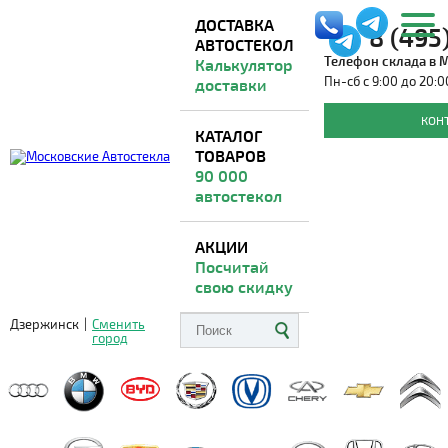
ДОСТАВКА
8 (495
АВТОСТЕКОЛ
Телефон склада в 
Калькулятор
Пн-сб с 9:00 до 20:0
доставки
Автостекла для FERRARI
КОН
КАТАЛОГ
ТОВАРОВ
Доставка из Москвы
ВО ВСЕ РЕГИОНЫ
90 000
автостекол
АКЦИИ
Посчитай
свою скидку
Дзержинск
|
Сменить
город