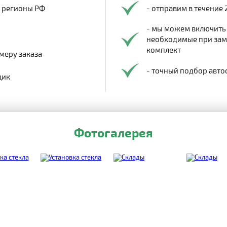
в регионы РФ
- отправим в течение 
- мы можем включить
необходимые при заме
комплект
меру заказа
- точный подбор авто
щик
Фотогалерея