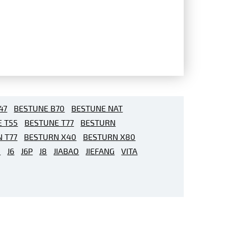
47
BESTUNE B70
BESTUNE NAT
 T55
BESTUNE T77
BESTURN
 T77
BESTURN X40
BESTURN X80
1
J6
J6P
J8
JIABAO
JIEFANG
VITA