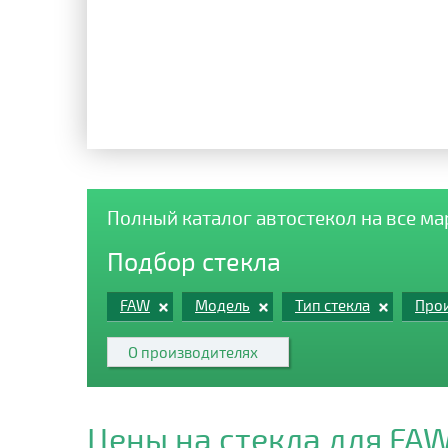
Полный каталог автостекол на все м
Подбор стекла
FAW
Модель
Тип стекла
Прои
О производителях
Цены на стекла для FA