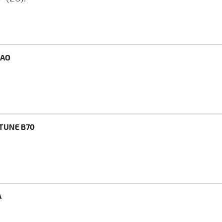
BAO
STUNE B70
A