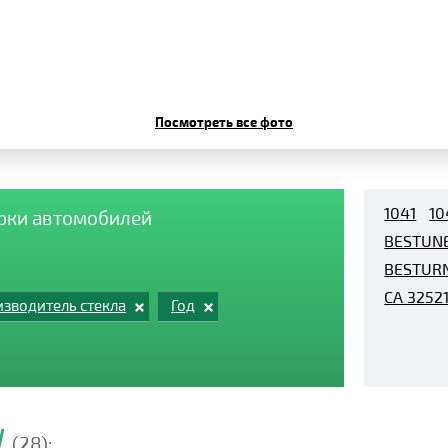
Посмотреть все фото
1041
10
арки автомобилей
BESTUNE
BESTURN
CA 3252
зводитель стекла
Год
W
(28):