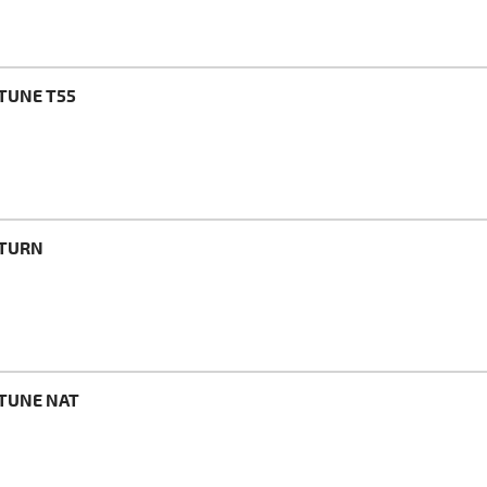
STUNE T55
STURN
STUNE NAT