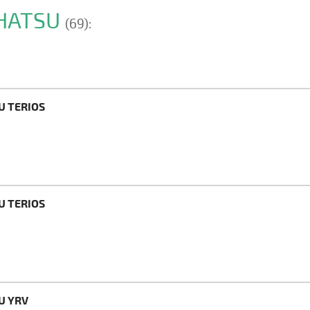
IHATSU
(69):
U TERIOS
U TERIOS
U YRV