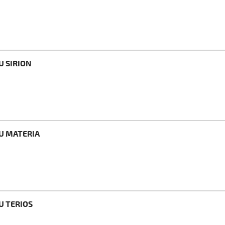
U SIRION
SU MATERIA
U TERIOS