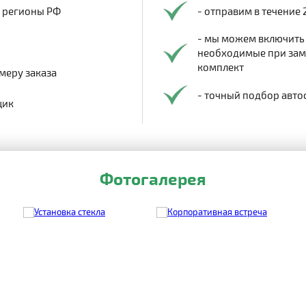
в регионы РФ
- отправим в течение 
- мы можем включить
необходимые при заме
комплект
меру заказа
- точный подбор авто
щик
Фотогалерея