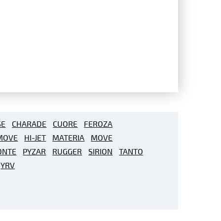
SE
CHARADE
CUORE
FEROZA
MOVE
HI-JET
MATERIA
MOVE
ONTE
PYZAR
RUGGER
SIRION
TANTO
YRV