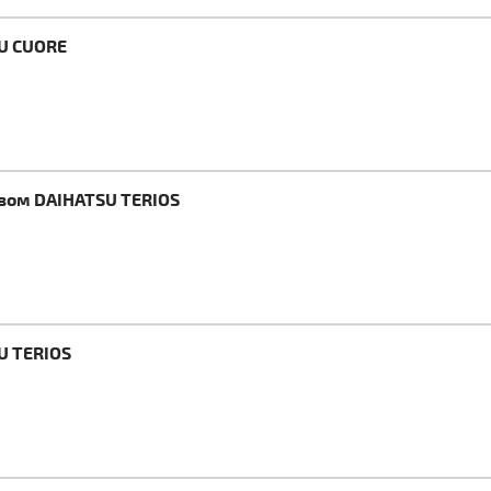
SU CUORE
евом DAIHATSU TERIOS
U TERIOS