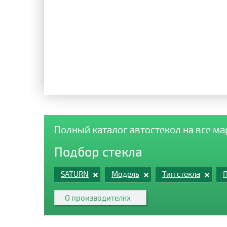
Полный каталог автостекол на все м
Подбор стекла
SATURN
Модель
Тип стекла
П
О производителях