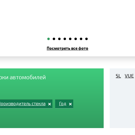
Посмотреть все фото
SL
VUE
арки автомобилей
роизводитель стекла
Год