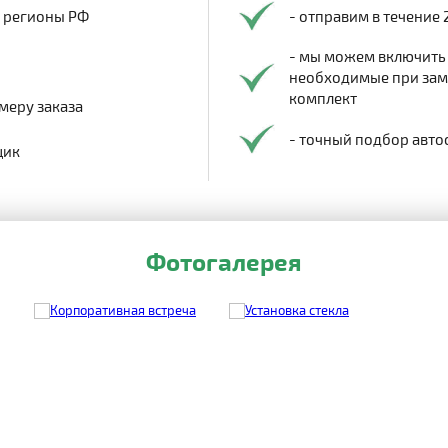
в регионы РФ
- отправим в течение 
- мы можем включить
необходимые при заме
комплект
меру заказа
- точный подбор авто
щик
Фотогалерея