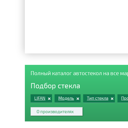
Полный каталог автостекол на все м
Подбор стекла
LIFAN
Модель
Тип стекла
Про
О производителях