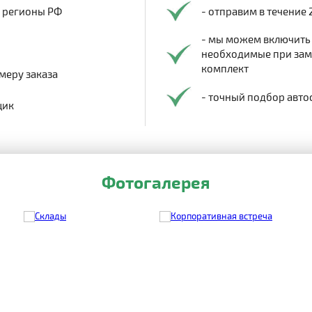
в регионы РФ
- отправим в течение 
- мы можем включить
необходимые при заме
комплект
меру заказа
- точный подбор авто
щик
Фотогалерея