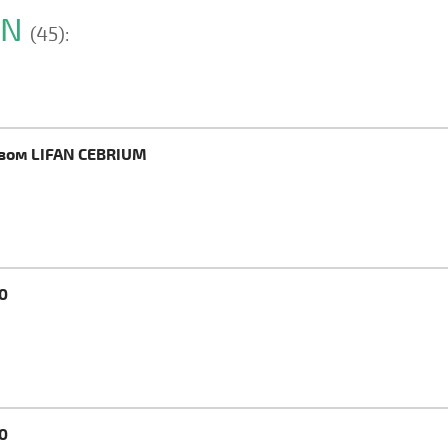
AN
(45):
евом LIFAN CEBRIUM
0
0