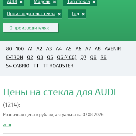
AUDI
Модель
Тип стекла
Производитель стекла
Год
О производителях
80
100
A1
A2
A3
A4
A5
A6
A7
A8
AVENIR
E-TRON
Q2
Q3
Q5
Q6 (4CG)
Q7
Q8
R8
S4 CABRIO
TT
TT ROADSTER
Цены на стекла для AUDI
(1214):
Розничная цена в рублях, актуальна на 07.08.2026 г.
AUDI